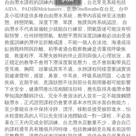
自由潛水課程的訓練內容與水肺不同，台北常見系統包括
AIDA、PADI與Molchanovs，意潛OneBreathe在台北、台中
及小琉球提供多種自由潛水系統，教學內容延伸至泳池動
態、靜態閉氣、深度下潛、單蹼、無蹼與跨系統認證。 自
由潛水不代表裝備較少就能自行練習，閉氣昏迷可能沒有明
顯預警，任何靜態閉氣、動態平潛與深度訓練都必須由受過
救援訓練的潛伴近距離戒護，不能一個人在泳池、海邊或浴
缸挑戰時間與距離。初學者適合觀察教練是否重視呼吸恢
復、救援程序、耳壓失敗時的停止原則與個人心理狀況，真
正穩定的教學不會用下潛深度製造壓力，也不會鼓勵學員忍
受耳痛、胸悶、頭暈或異常不適。水肺課程同樣需要誠實填
寫健康聲明，感冒、鼻塞、中耳炎、呼吸系統問題、心血管
疾病、近期手術、意識狀態不佳與部分長期用藥都可能影響
下水安全，健康問卷出現相關項目時，應先取得具備潛水醫
學知識的醫師評估。完全不會游泳的人並非一定不能接觸體
驗潛水，正式證照課程仍會要求基本水性與水面自救能力，
至少要能在水中保持冷靜、漂浮、移動並接受臉部進水，怕
水程度較高的人可以先安排泳池體驗或一對一課程，不必急
著在三天內完成全部訓練。台北潛水店數量不少，適合自己
的課程通常具有幾個共同特徵，包括教練願意在報名前說明
完整費用、清楚交代海訓地點與交通、提供合身且保養良好