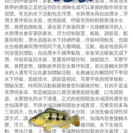
自己的呼吸聲時，多數人會同時感到興奮與緊張，專業潛水
教學的價值正是把這些陌生感轉化成可以掌握的動作與安全
習慣。常見的水下活動包含浮潛、水肺潛水與自由潛水，浮
潛主要停留在水面，使用面鏡、呼吸管與蛙鞋觀察淺水生
態，身體負擔較低，適合親子旅遊與第一次接觸海洋的人；
水肺潛水會穿著防寒衣、浮力控制裝置、氣瓶、調節器、配
重與蛙鞋，潛水員能在水下持續呼吸，停留時間較長，也能
在合格教練與潛伴陪同下進入珊瑚礁、沉船、礁岩地形與不
同深度的潛點；自由潛水不攜帶氣瓶，依靠單次吸氣完成下
潛、停留與返回水面，更重視呼吸控制、放鬆能力、耳壓平
衡、身體姿勢、踢動效率與安全夥伴制度。初次接觸水肺潛
水的人通常可以先參加體驗活動，在教練近距離陪同下學習
水下呼吸、面鏡排水、調節器尋回、耳壓平衡與簡單移動，
體驗深度、時間與活動範圍都會受到嚴格控制，目的不是追
求潛得多深，而是確認自己能否適應面鏡包覆、口含調節
器、水壓變化與水下溝通。正式的初階開放水域課程通常包
含知識學習、平靜水域訓練與開放水域實習，完整安排多為
三至四天，也有潛水中心採用週末分段、泳池先修或彈性排
課方式，讓上班族有充足時間消化動作。知識內容會接觸水
壓、浮力、空氣消耗、潛伴制度、裝備功能、水下生物互
動、潛水計畫、上升速度、免減壓時間與緊急狀況處理，這