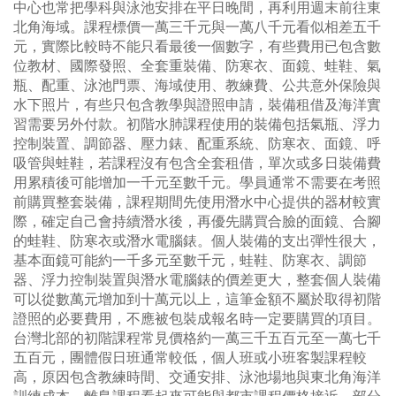
中心也常把學科與泳池安排在平日晚間，再利用週末前往東
北角海域。課程標價一萬三千元與一萬八千元看似相差五千
元，實際比較時不能只看最後一個數字，有些費用已包含數
位教材、國際發照、全套重裝備、防寒衣、面鏡、蛙鞋、氣
瓶、配重、泳池門票、海域使用、教練費、公共意外保險與
水下照片，有些只包含教學與證照申請，裝備租借及海洋實
習需要另外付款。初階水肺課程使用的裝備包括氣瓶、浮力
控制裝置、調節器、壓力錶、配重系統、防寒衣、面鏡、呼
吸管與蛙鞋，若課程沒有包含全套租借，單次或多日裝備費
用累積後可能增加一千元至數千元。學員通常不需要在考照
前購買整套裝備，課程期間先使用潛水中心提供的器材較實
際，確定自己會持續潛水後，再優先購買合臉的面鏡、合腳
的蛙鞋、防寒衣或潛水電腦錶。個人裝備的支出彈性很大，
基本面鏡可能約一千多元至數千元，蛙鞋、防寒衣、調節
器、浮力控制裝置與潛水電腦錶的價差更大，整套個人裝備
可以從數萬元增加到十萬元以上，這筆金額不屬於取得初階
證照的必要費用，不應被包裝成報名時一定要購買的項目。
台灣北部的初階課程常見價格約一萬三千五百元至一萬七千
五百元，團體假日班通常較低，個人班或小班客製課程較
高，原因包含教練時間、交通安排、泳池場地與東北角海洋