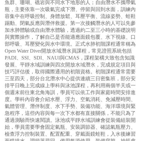
魚群、珊瑚、礁岩與不同水下地形的人；自由潛水不攜帶氣
瓶，主要依靠一次吸氣完成下潛、停留與回到水面，訓練內
容集中在呼吸控制、身體放鬆、耳壓平衡、流線姿勢、蛙鞋
踢動、閉氣反應與潛伴救援。第一次接觸潛水的人可以先參
加水肺體驗或自由潛水體驗，透過約二至三小時的基礎說明
與實際操作，了解自己是否能適應面鏡包覆、水下視線、口
部呼吸、耳壓變化與水中環境。正式水肺初階課程通常稱為
Open Water Diver開放水域潛水員課程，常見證照系統包括
PADI、SSI、SDI、NAUI與CMAS，課程架構大致包含知識
發展、平靜水域訓練與四次開放水域潛水，完成規定項目與
技巧評估後，取得國際通用的初階資格。初階課程通常需要
三至四天，部分台北潛水中心提供連續三日密集班，部分安
排平日晚上完成線上學科與泳池課程，再利用兩個半天或一
個週末前往東北角海訓，學員可以依工作與家庭時間安排進
度。學科內容會介紹水壓、浮力、空氣消耗、免減壓時間、
氣體管理、潛伴制度、水下手勢、裝備功能、海洋環境與緊
急程序，這些內容與每一次下水都有直接關係，不能只為了
通過測驗而快速閱讀。泳池或平靜水域訓練會從裝備組裝開
始，學員需要學會固定氣瓶、安裝調節器、確認氣瓶壓力、
檢查浮力控制裝置、配置配重、穿戴面鏡蛙鞋，入水後練習
面鏡排水、調節器尋回、備用氣源使用、裝備穿脫、抽筋處