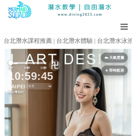
北潛水課程推薦 | 台北潛水體驗 | 台北潛水泳池 | 潛
Previous
Next
☁️ 天氣雲圖
卍
5秒
10秒
15秒
✈️ 即時航班
10:59:48
TAIPEI
與台灣相同