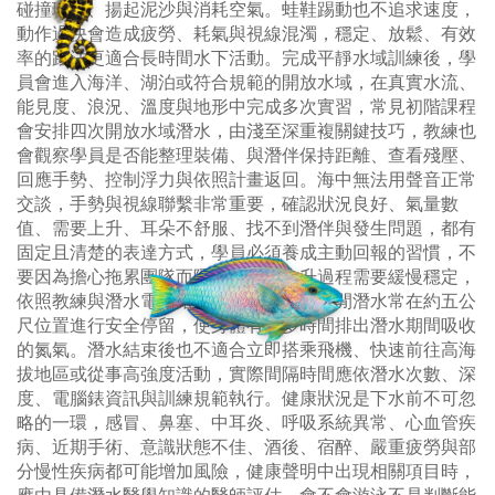
碰撞珊瑚、揚起泥沙與消耗空氣。蛙鞋踢動也不追求速度，
動作過快會造成疲勞、耗氣與視線混濁，穩定、放鬆、有效
率的踢法更適合長時間水下活動。完成平靜水域訓練後，學
員會進入海洋、湖泊或符合規範的開放水域，在真實水流、
能見度、浪況、溫度與地形中完成多次實習，常見初階課程
會安排四次開放水域潛水，由淺至深重複關鍵技巧，教練也
會觀察學員是否能整理裝備、與潛伴保持距離、查看殘壓、
回應手勢、控制浮力與依照計畫返回。海中無法用聲音正常
交談，手勢與視線聯繫非常重要，確認狀況良好、氣量數
值、需要上升、耳朵不舒服、找不到潛伴與發生問題，都有
固定且清楚的表達方式，學員必須養成主動回報的習慣，不
要因為擔心拖累團隊而隱瞞不適。上升過程需要緩慢穩定，
依照教練與潛水電腦錶指示控制速度，休閒潛水常在約五公
尺位置進行安全停留，使身體有更多時間排出潛水期間吸收
的氮氣。潛水結束後也不適合立即搭乘飛機、快速前往高海
拔地區或從事高強度活動，實際間隔時間應依潛水次數、深
度、電腦錶資訊與訓練規範執行。健康狀況是下水前不可忽
略的一環，感冒、鼻塞、中耳炎、呼吸系統異常、心血管疾
病、近期手術、意識狀態不佳、酒後、宿醉、嚴重疲勞與部
分慢性疾病都可能增加風險，健康聲明中出現相關項目時，