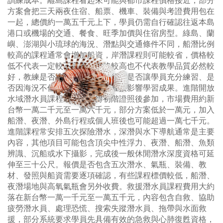
訓練成本。離島課程看起來可能與都市課程價格接近，部分
方案會把三天兩夜住宿、船票、機車、裝備與考證費用包在
一起，總價約一萬五千元上下，學員仍需自行確認往返本島
港口或機場的交通、餐食、旺季加價與住宿房型。綠島、蘭
嶼、澎湖與小琉球的海況、潛點與交通條件不同，船潛比例
較高的課程通常會增加船資，岸潛課程則可能較省，價格較
低不代表一定較不完整，價格較高也不代表教學品質必然較
好，教練是否按照訓練標準執行、是否讓學員充分練習、是
否因海況不佳取消下水，才會直接影響學習成果。進階開放
水域潛水員課程通常在取得初階證照後參加，市場費用約新
台幣一萬二千元至一萬六千元，部分方案低於一萬元，加入
船潛、夜潛、外島行程或個人班後也可能超過一萬七千元。
進階課程常安排五次探險潛水，深潛與水下導航通常是主要
內容，其他項目可能包含頂尖中性浮力、夜潛、船潛、魚類
辨識、沉船或水下攝影，完成後一般休閒潛水深度資格可延
伸至三十公尺。報價是否包含五次潛水、氣瓶、裝備、教
材、發照與船資需要逐項確認，有些課程標價較低，船潛、
夜潛場地與高氧氣瓶會另外收費。救援潛水員課程費用大約
落在新台幣一萬一千元至一萬五千元，內容包含自救、協助
疲勞潛水員、處理恐慌、搜索失蹤潛水員、拖帶與水面救
援，部分系統要求學員先具備有效的急救與心肺復甦資格，