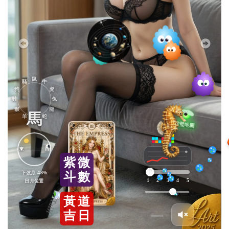
鼠
豬
牛
狗
虎
雞
兔
猴
龍
馬
羊
蛇
東
西
紫
微
下弦月 48%
斗
數
1
2
3
4
5
日月位置
黃
道
吉
日