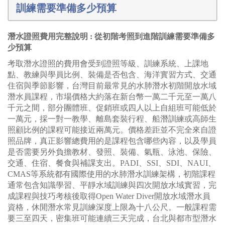
訓練需要準備多少預算
潛水證照費用完整說明 : 從初階考照到進階訓練需要準備多
少預算
考取潛水證照的費用會受到證照等級、訓練系統、上課地
點、教練與學員比例、裝備是否包含、海洋實習方式、交通
住宿與季節影響，台灣目前最常見的水肺潛水初階開放水域
潛水員課程，市場價格大約落在新台幣一萬二千元至一萬八
千元之間，部分團體班、促銷班或四人以上自組班可能低於
一萬元，採一對一教學、離島套裝行程、船潛訓練或高師生
照顧比例的課程可能接近兩萬元。價格差距並不完全來自證
照品牌，真正影響總費用的是課程包含哪些內容，以及學員
是否需要另外負擔教材、發照、裝備、氣瓶、泳池、保險、
交通、住宿、餐食與補課支出。PADI、SSI、SDI、NAUI、
CMAS等系統都有國際使用的水肺潛水訓練架構，初階課程
通常包含知識學習、平靜水域訓練與四次開放水域實習，完
成課程與技巧考核後取得Open Water Diver開放水域潛水員
資格，休閒潛水常見訓練深度上限為十八公尺。一般課程需
要三至四天，密集班可能連續三天完成，台北與都市型潛水