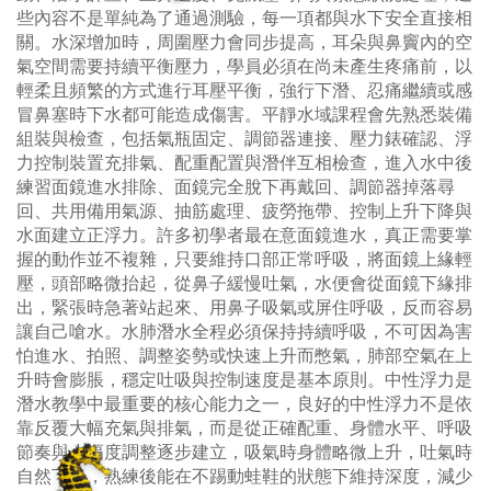
些內容不是單純為了通過測驗，每一項都與水下安全直接相
關。水深增加時，周圍壓力會同步提高，耳朵與鼻竇內的空
氣空間需要持續平衡壓力，學員必須在尚未產生疼痛前，以
輕柔且頻繁的方式進行耳壓平衡，強行下潛、忍痛繼續或感
冒鼻塞時下水都可能造成傷害。平靜水域課程會先熟悉裝備
組裝與檢查，包括氣瓶固定、調節器連接、壓力錶確認、浮
力控制裝置充排氣、配重配置與潛伴互相檢查，進入水中後
練習面鏡進水排除、面鏡完全脫下再戴回、調節器掉落尋
回、共用備用氣源、抽筋處理、疲勞拖帶、控制上升下降與
水面建立正浮力。許多初學者最在意面鏡進水，真正需要掌
握的動作並不複雜，只要維持口部正常呼吸，將面鏡上緣輕
壓，頭部略微抬起，從鼻子緩慢吐氣，水便會從面鏡下緣排
出，緊張時急著站起來、用鼻子吸氣或屏住呼吸，反而容易
讓自己嗆水。水肺潛水全程必須保持持續呼吸，不可因為害
怕進水、拍照、調整姿勢或快速上升而憋氣，肺部空氣在上
升時會膨脹，穩定吐吸與控制速度是基本原則。中性浮力是
潛水教學中最重要的核心能力之一，良好的中性浮力不是依
靠反覆大幅充氣與排氣，而是從正確配重、身體水平、呼吸
節奏與小幅度調整逐步建立，吸氣時身體略微上升，吐氣時
自然下降，熟練後能在不踢動蛙鞋的狀態下維持深度，減少