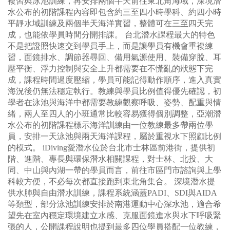
複習與泳池訓練，再安排兩個半天前往東北角海域，深境潛
水公布的初階課程內容即包含約三至四小時學科、約四小時
平靜水域訓練及兩個半天海洋實習，整體可在三至四天完
成，也能依學員時間分開排課。 台北潛水課程最大的特色
不是把證照快速交到學員手上，而是讓學員有機會重複練
習，面鏡排水、調節器尋回、備用氣源使用、裝備穿脫、耳
壓平衡、浮力控制與安全上升都需要在不慌亂的狀態下完
成，課程時間過度壓縮，學員可能記得動作順序，進入真實
海況後仍無法穩定執行。教練與學員比例值得優先確認，初
學者在泳池與海洋中都需要教練觀察呼吸、姿勢、配重與情
緒，兩人至四人的小班通常比較容易獲得個別調整，亞潮潛
水公布的初階課程標示海洋訓練由一位教練最多帶兩位學
員，安排一天泳池與兩天海洋課程，屬於重視水下照顧比例
的模式。 iDiving愛潛水位於台北市士林區前港街，提供初
階、進階、專長與環保潛水相關課程，對士林、北投、大
同、中山與內湖一帶的學員而言，前往市區門市諮詢與上學
科較方便，不必每次都直接跑到東北角集合。 深境潛水提
供水肺與自由潛水訓練，課程系統涵蓋PADI、SDI與AIDA
等類型，部分泳池訓練安排於南港運動中心深水池，適合希
望先在室內穩定環境建立水感、克服面鏡進水與水下呼吸緊
張的人，公開課程說明也提到最多四位學員搭配一位教練，