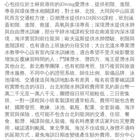
心包括位於士林前港街的iDiving愛潛水，提供初階、進階、
專長與環保潛水相關課程，對士林、北投、大同與中山區居
民而言交通較方便；亞潮潛水提供PADI與SSI課程，班別涵
蓋初階、進階、救援、高氧與多項專長；深境潛水提供水肺
與自由潛水訓練，部分平靜水域課程安排在南港室內深水環
境，海洋實習則前往龍洞；歐夫寇斯提供水肺體驗、初階與
進階課程，也有適合上班族的分段安排；大台北溫水專業潛
水教學中心設有室內深水訓練池，適合希望不受天候影響並
增加反覆練習時間的人；鬥陣潛水、潛四方、海王星潛水與
其他台北、新北教學團隊，也有初階考照、技巧複習與旅遊
潛水服務。不同中心的證照系統、師生比例、裝備品牌、泳
池場地、交通接送與海訓地點各有差異，報名前需要確認課
程實際包含的項目。台北初階水肺課程費用常見約新台幣一
萬二千元至一萬八千元，團體假日班可能較低，三日密集
班、一對一課程與小班客製課程通常較高。費用可能包含教
材、國際發照、教練、泳池、氣瓶、配重、全套裝備、海洋
實習與保險，也可能不包含台北到龍洞的交通、住宿、餐
食、船潛、補課與個人裝備。報名時應要求店家列出完整費
用，確認遇到颱風、東北季風、海況不佳或個人身體不適時
的延期方式，避免海訓日期改變後產生額外費用。部分中心