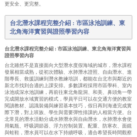
更安全、更完整。
台北潛水課程完整介紹 : 市區泳池訓練、東
北角海洋實習與證照學習內容
台北潛水課程完整介紹 : 市區泳池訓練、東北角海洋實習與
證照學習內容
台北雖然不是直接面向大型潛水度假海域的城市，潛水課程
發展相當成熟，從初次體驗、水肺潛水證照、自由潛水、進
階專長、救援訓練到潛水教練培訓，都能在台北市與鄰近的
新北市找到合適的上課安排。多數課程採用市區學科、室內
泳池或深水池訓練，再前往東北角龍洞、和美、鼻頭角一帶
完成開放水域實習的模式，學員平日可以在交通方便的教室
閱讀教材、認識裝備與練習基本技巧，假日再到海邊完成實
際下潛，對上班族、學生與需要彈性排課的人相當方便。台
北常見的潛水活動分成水肺潛水與自由潛水，水肺潛水會使
用氣瓶、呼吸調節器、浮力控制裝置、配重、防寒衣、面鏡
與蛙鞋，潛水員可以在水下持續呼吸，適合希望長時間觀察