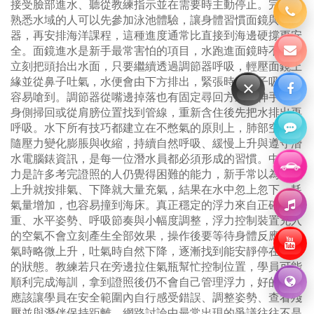
接受臉部進水、聽從教練指示並在需要時主動停止。完全不
熟悉水域的人可以先參加泳池體驗，讓身體習慣面鏡與調節
器，再安排海洋課程，這種進度通常比直接到海邊硬撐更安
全。面鏡進水是新手最常害怕的項目，水跑進面鏡時不需要
立刻把頭抬出水面，只要繼續透過調節器呼吸，輕壓面鏡上
緣並從鼻子吐氣，水便會由下方排出，緊張時用鼻子吸氣才
×
容易嗆到。調節器從嘴邊掉落也有固定尋回方式，伸手沿著
身側掃回或從肩膀位置找到管線，重新含住後先把水排出再
呼吸。水下所有技巧都建立在不憋氣的原則上，肺部空氣會
隨壓力變化膨脹與收縮，持續自然呼吸、緩慢上升與遵守潛
水電腦錶資訊，是每一位潛水員都必須形成的習慣。中性浮
力是許多考完證照的人仍覺得困難的能力，新手常以為身體
上升就按排氣、下降就大量充氣，結果在水中忽上忽下，耗
氣量增加，也容易撞到海床。真正穩定的浮力來自正確配
重、水平姿勢、呼吸節奏與小幅度調整，浮力控制裝置充入
的空氣不會立刻產生全部效果，操作後要等待身體反應，吸
氣時略微上升，吐氣時自然下降，逐漸找到能安靜停在水中
的狀態。教練若只在旁邊拉住氣瓶幫忙控制位置，學員可能
順利完成海訓，拿到證照後仍不會自己管理浮力，好的課程
應該讓學員在安全範圍內自行感受錯誤、調整姿勢、查看殘
壓並與潛伴保持距離。網路討論中最常出現的爭議往往不是