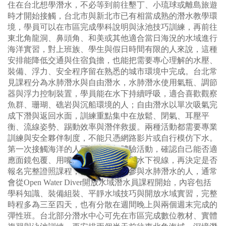
住在台北想學潛水，不必等到前往墾丁、小琉球或離島旅遊
時才開始接觸，台北市與新北市已有相當成熟的潛水教學環
境，學員可以在市區完成學科說明與泳池技巧訓練，再前往
東北角龍洞、鼻頭角、和美或其他適合當日海況的水域進行
海洋實習，對上班族、學生與假日時間有限的人來說，這種
安排能降低交通與住宿負擔，也能把需要專心理解的水壓、
裝備、浮力、安全程序留在熟悉的城市環境中完成。台北常
見課程分為水肺潛水與自由潛水，水肺潛水使用氣瓶、調節
器與浮力控制裝置，學員能在水下持續呼吸，適合喜歡觀察
魚群、珊瑚、礁岩與沉船環境的人；自由潛水以單次吸氣完
成下潛與返回水面，訓練重點集中在放鬆、閉氣、耳壓平
衡、流線姿勢、踢動效率與潛伴救援。兩種活動都需要專業
訓練與安全夥伴制度，不能只憑網路影片或自行模仿下水。
第一次接觸海洋的人可以先參加體驗活動，確認自己能否適
應面鏡包覆、用嘴呼吸、耳壓變化與水下視線，再決定是否
報名完整證照課程；已確定想長期參與水肺潛水的人，通常
會從Open Water Diver開放水域潛水員課程開始，內容包括
學科知識、裝備組裝、平靜水域技巧與開放水域實習，完整
時程多為三至四天，也有分散在週間晚上與兩個週末完成的
彈性班。台北部分潛水中心可先在市區完成數位教材、實體