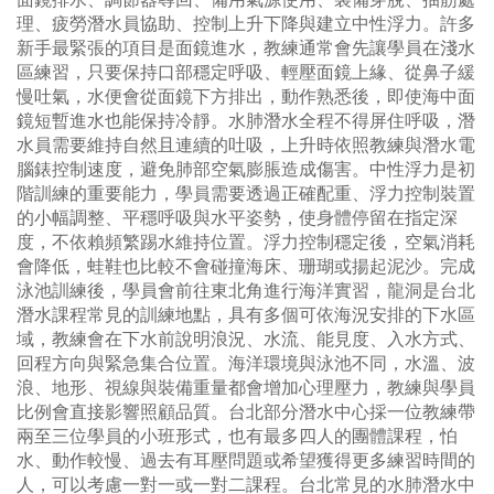
理、疲勞潛水員協助、控制上升下降與建立中性浮力。許多
新手最緊張的項目是面鏡進水，教練通常會先讓學員在淺水
區練習，只要保持口部穩定呼吸、輕壓面鏡上緣、從鼻子緩
慢吐氣，水便會從面鏡下方排出，動作熟悉後，即使海中面
鏡短暫進水也能保持冷靜。水肺潛水全程不得屏住呼吸，潛
水員需要維持自然且連續的吐吸，上升時依照教練與潛水電
腦錶控制速度，避免肺部空氣膨脹造成傷害。中性浮力是初
階訓練的重要能力，學員需要透過正確配重、浮力控制裝置
的小幅調整、平穩呼吸與水平姿勢，使身體停留在指定深
度，不依賴頻繁踢水維持位置。浮力控制穩定後，空氣消耗
會降低，蛙鞋也比較不會碰撞海床、珊瑚或揚起泥沙。完成
泳池訓練後，學員會前往東北角進行海洋實習，龍洞是台北
潛水課程常見的訓練地點，具有多個可依海況安排的下水區
域，教練會在下水前說明浪況、水流、能見度、入水方式、
回程方向與緊急集合位置。海洋環境與泳池不同，水溫、波
浪、地形、視線與裝備重量都會增加心理壓力，教練與學員
比例會直接影響照顧品質。台北部分潛水中心採一位教練帶
兩至三位學員的小班形式，也有最多四人的團體課程，怕
水、動作較慢、過去有耳壓問題或希望獲得更多練習時間的
人，可以考慮一對一或一對二課程。台北常見的水肺潛水中