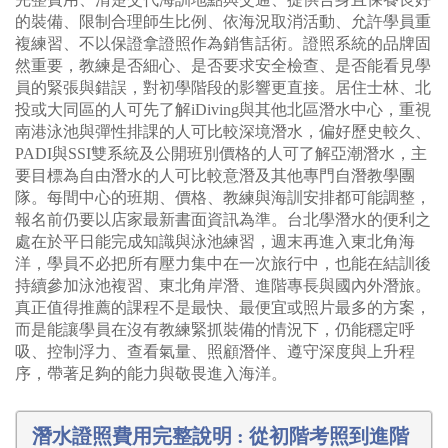
的裝備、限制合理師生比例、依海況取消活動、允許學員重
複練習、不以保證拿證照作為銷售話術。證照系統的品牌固
然重要，教練是否細心、是否要求安全檢查、是否能看見學
員的緊張與錯誤，對初學階段的影響更直接。居住士林、北
投或大同區的人可先了解iDiving與其他北區潛水中心，重視
南港泳池與彈性排課的人可比較深境潛水，偏好歷史較久、
PADI與SSI雙系統及公開班別價格的人可了解亞潮潛水，主
要目標為自由潛水的人可比較意潛及其他專門自潛教學團
隊。每間中心的班期、價格、教練與海訓安排都可能調整，
報名前仍要以店家最新書面資訊為準。台北學潛水的便利之
處在於平日能完成知識與泳池練習，週末再進入東北角海
洋，學員不必把所有壓力集中在一次旅行中，也能在結訓後
持續參加泳池複習、東北角岸潛、進階專長與國內外潛旅。
真正值得推薦的課程不是最快、最便宜或照片最多的方案，
而是能讓學員在沒有教練緊抓裝備的情況下，仍能穩定呼
吸、控制浮力、查看氣量、照顧潛伴、遵守深度與上升程
序，帶著足夠的能力與敬畏進入海洋。
潛水證照費用完整說明 : 從初階考照到進階