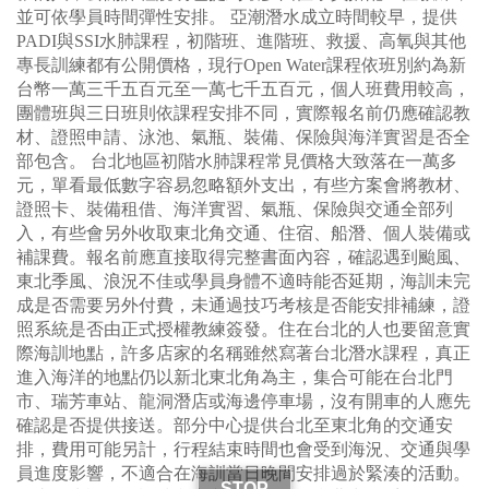
並可依學員時間彈性安排。 亞潮潛水成立時間較早，提供
PADI與SSI水肺課程，初階班、進階班、救援、高氧與其他
專長訓練都有公開價格，現行Open Water課程依班別約為新
台幣一萬三千五百元至一萬七千五百元，個人班費用較高，
團體班與三日班則依課程安排不同，實際報名前仍應確認教
材、證照申請、泳池、氣瓶、裝備、保險與海洋實習是否全
部包含。 台北地區初階水肺課程常見價格大致落在一萬多
元，單看最低數字容易忽略額外支出，有些方案會將教材、
證照卡、裝備租借、海洋實習、氣瓶、保險與交通全部列
入，有些會另外收取東北角交通、住宿、船潛、個人裝備或
補課費。報名前應直接取得完整書面內容，確認遇到颱風、
東北季風、浪況不佳或學員身體不適時能否延期，海訓未完
成是否需要另外付費，未通過技巧考核是否能安排補練，證
照系統是否由正式授權教練簽發。住在台北的人也要留意實
際海訓地點，許多店家的名稱雖然寫著台北潛水課程，真正
進入海洋的地點仍以新北東北角為主，集合可能在台北門
市、瑞芳車站、龍洞潛店或海邊停車場，沒有開車的人應先
確認是否提供接送。部分中心提供台北至東北角的交通安
排，費用可能另計，行程結束時間也會受到海況、交通與學
員進度影響，不適合在海訓當日晚間安排過於緊湊的活動。
STOP