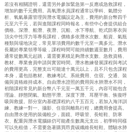
若沒有相關證明，還需另外參加緊急第一反應或急救課程，
增加約數千元費用。高氧潛水員課程通常以學科、氣體分
析、氧氣暴露管理與潛水電腦設定為主，費用約新台幣四千
元至六千元，若與進階課程同時報名，有些中心會提供組合
價格。深潛、船潛、夜潛、沉船、水下導航、乾式防寒衣與
頂尖中性浮力等專長課程，價格多依潛水次數、船資、氣瓶
種類與場地決定，常見單項費用約數千元至一萬多元。潛水
長屬於專業領導等級，課程時間可能持續數週至數月，費用
通常從數萬元起跳，還需要累積足夠潛水支數、急救資格、
教材、專業會員申請與實習時間。潛水教練發展課程與考試
的費用更高，完整支出可能達十萬元以上，且不只包含課程
本身，還包括教材、教練考試、系統費用、住宿、交通、裝
備與資格維持成本。自由潛水證照的費用與水肺潛水不同，
初階課程常見約新台幣八千元至一萬五千元，內容可能包含
理論、靜態閉氣、動態平潛、深度下潛、耳壓平衡、恢復呼
吸與救援。部分室內基礎課程約八千五百元，若加入海洋訓
練、教練一對一、攝影、住宿與離島行程，總費用會提高。
自由潛水使用的裝備較少，面鏡、呼吸管、長蛙鞋、防寒
衣、配重與潛水電腦錶仍可能產生數萬元支出，初學時同樣
可以先租借，不需要急著購買昂貴碳纖維長蛙鞋。體驗水肺