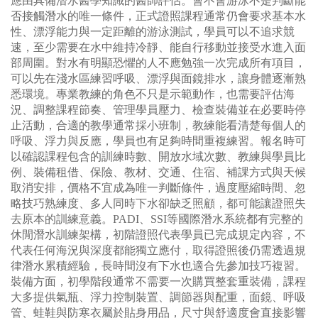
應由具備潛水醫學知識的醫師評估。會不會游泳不是判斷能
否接觸潛水的唯一條件，正式證照課程通常仍會要求基本水
性、漂浮能力與一定距離的游泳測試，學員可以不追求競
速，至少需要在水中維持冷靜、能自行移動並接受水進入面
部周圍。對水有明顯恐懼的人不應勉強一次完成所有項目，
可以先在淺水區練習呼吸、漂浮與面鏡排水，讓身體逐漸熟
悉環境。專業教練的角色不只是示範動作，也需要評估海
況、調整課程節奏、管理學員壓力、檢查裝備並在必要時停
止活動，合適的教學通常採小班制，教練能看清楚每個人的
呼吸、浮力與反應，學員也有足夠時間重複練習。報名時可
以確認課程包含的訓練時數、開放水域次數、教練與學員比
例、裝備租借、保險、教材、交通、住宿、補課方式與天候
取消安排，價格不宜成為唯一判斷條件，過度壓縮時間、忽
略技巧熟練度、多人同時下水卻缺乏照顧，都可能讓證照失
去原本的訓練意義。PADI、SSI等國際潛水系統都有完整的
休閒潛水訓練架構，初階證照代表學員已完成規定內容，不
代表任何海況與深度都能獨立應付，取得證照後仍需透過規
律潛水累積經驗，長時間沒有下水也適合先參加技巧複習。
裝備方面，初學階段通常不需要一次購買整套重裝備，課程
大多提供氣瓶、浮力控制裝置、調節器與配重，面鏡、呼吸
管、蛙鞋與防寒衣屬於貼身用品，尺寸與舒適度會直接影響