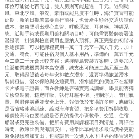
床位可能從七百元起，雙人房則可能超過二千元。遇到颱
風、東北季風、浪況、豪雨或能見度不佳時，海洋實習可能
延期，新的日期若需要自行前往，也會產生額外交通與請假
成本。健康聲明出現心血管、呼吸系統、耳鼻喉、神經系
統、近期手術或長期用藥相關項目時，可能需要醫師簽署適
潛證明，掛號與檢查費用也應納入預算。真正完整的初階考
照總預算，可以把課程費用一萬二千元至一萬八千元，加上
交通、餐食、可能住宿與個人基本用品，準備約一萬五千元
至二萬二千元會比較充裕；選擇離島套裝方案時，還要加入
往返船票或機票與本島交通，總支出可能達二萬元至三萬
元。取得證照後若每年安排數次潛水，還要準備旅遊潛水、
裝備租借、潛水保險與交通費用。潛水證照的價值不在塑膠
卡片或電子證書，而在教練是否確實完成訓練、學員能否獨
立檢查裝備、穩定呼吸、執行耳壓平衡、控制浮力、管理氣
量、與潛伴溝通並安全上升。報價低於市場許多時，應確認
是否省略泳池訓練、縮減海洋實習、把多項費用拆開收取，
報價較高時也要確認是否真的提供小班教學、交通、住宿、
船潛或更完整裝備。把所有費用與課程項目列清楚，再評估
時間、教練比例與海訓安排，通常比單純追求最低價格更能
避免後續增加支出，也能讓第一次進入水下世界的學習過程