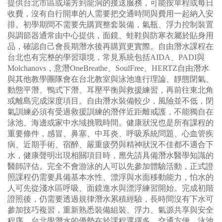
提供台北市區或瑞芳到龍洞的接送服務，可能按單程或每日
收費，沒有自行開車的人需要把交通時間與費用一起納入安
排。初學期間不需要先購買整套裝備，氣瓶、浮力控制裝置
與調節器通常由中心提供，面鏡、蛙鞋與防寒衣屬於貼身用
品，確認自己會長期潛水後再購買更實際。自由潛水課程在
台北也有完整的學習環境，常見系統包括AIDA、PADI與
Molchanovs，意潛OneBreathe、SoulFree、HERTZ自由潛水
與其他教學團隊會在台北教室與泳池進行理論、靜態閉氣、
動態平潛、鴨式下潛、耳壓平衡與救援練習，再前往東北角
或離島完成深度項目。自由潛水裝備較少，風險並不低，閉
氣訓練必須有受過救援訓練的潛伴近距離戒護，不能獨自在
泳池、海邊或家中水域挑戰時間。健康狀況也是所有課程的
重要條件，感冒、鼻塞、中耳炎、呼吸系統問題、心血管疾
病、近期手術、宿醉、嚴重疲勞與精神狀況不佳都不適合下
水，健康聲明出現相關項目時，應先請具備潛水醫學知識的
醫師評估。完全不會游泳的人可以先參加體驗活動，正式證
照課程仍需要具備基本水性、漂浮與水面移動能力，怕水的
人可先從淺水區呼吸、面鏡進水與漂浮練習開始。完成初階
證照後，仍需要透過規律潛水累積經驗，長時間沒有下水可
參加技巧複習，重新熟悉裝備組裝、浮力、氣源共享與安全
程序。台北學潛水的優勢在於課程選擇多、交通方便、泳池