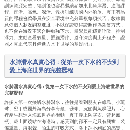
訓練資源完整，結訓後也容易繼續參加東北角岸潛、進階課
程、夜潛、高氧、深潛、救援訓練與國內外潛旅。真正有品
質的課程會讓學員在安全環境中充分重複每項技巧，教練願
意依個人狀況調整進度，不以保證取得證照作為銷售方式，
也不會在海況不適合時勉強下水。當學員能穩定呼吸、控制
浮力、主動查看氣量、照顧潛伴、遵守深度與上升程序，證
照才真正代表具備進入水下世界的基礎能力。
水肺潛水真實心得 : 從第一次下水的不安到
愛上海底世界的完整歷程
水肺潛水真實心得 : 從第一次下水的不安到愛上海底世界的
完整歷程
許多人第一次接觸水肺潛水，往往是看到朋友在綠島、小琉
球、墾丁或國外海島分享海龜、珊瑚、沉船與魚群照片，心
裡產生想進入海底世界的衝動，真正穿上防寒衣、背起氣
瓶、戴上面鏡站在海邊時，感受到的卻不一定只有興奮，裝
備重量、海浪聲、陌生的呼吸方式、腳下踩不到底的感覺，