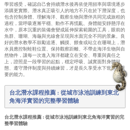
學習感受，確認自己會持續潛水後再依使用頻率與環境逐步
添購更實際。潛水真正吸引人的地方不只在於下潛深度，也
包含控制身體、理解海洋、觀察生物與潛伴共同完成旅程的
過程，當呼吸逐漸平穩、動作不再慌亂、身體能安靜懸浮在
水中，原本沉重的裝備會變成延伸探索範圍的工具，眼前的
魚群、珊瑚、海龜與光線會呈現與水面完全不同的景象。良
好的潛水教學不鼓勵追逐、觸摸、餵食或站立在珊瑚上，潛
水員應控制蛙鞋位置、保持觀察距離、不帶走海洋生物與自
然物件，讓每一次進入海洋都建立在安全、尊重與責任之
上，證照是一段學習的起點，穩定呼吸、誠實面對身體狀
態、遵守潛伴制度與持續練習，才是長久享受水下世界最重
要的能力。
台北潛水課程推薦 : 從城市泳池訓練到東北
角海洋實習的完整學習體驗
台北潛水課程推薦 : 從城市泳池訓練到東北角海洋實習的完
整學習體驗