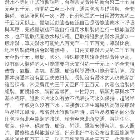
潛水不等同正式證照課程，台灣常見費用約新台幣二千五百
元至五千元，時間約二至三小時，通常包含基礎講解、全套
裝備、教練陪同與一次下潛，部分地區的一日兩潛方案約三
千五百元以上。體驗活動適合確認自己是否能適應水下呼吸
與耳壓，完成體驗後不能自行租用水肺裝備進行一般旅遊潛
水，也不能取代開放水域課程。已取得證照的潛水員參加一
般岸潛，單支潛水可能約八百元至一千五百元，導潛比例、
地區與裝備租借會影響價格，一日兩支船潛常見約二千五百
元至數千元，離島、國外、特殊船隻與遠距潛點費用更高。
沒有個人裝備的人可能需要每天支付約一千元上下的全套租
借費，氣瓶、高氧、配重、船資與導潛也可能分開計算。證
照本身通常沒有固定失效日期，長期沒有潛水的人仍應參加
複習課程，常見費用約三千元至四千五百元，內容包含裝備
組裝、面鏡排水、調節器尋回、中性浮力、氣源共享與水下
基本程序。證照卡片永久有效不代表技巧永久保持，超過半
年、一年或更久沒有下水，直接參加陌生海域與高難度船潛
容易增加風險。報名潛水證照課程時，最容易忽略的額外費
用包括台北至龍洞的接送、瑞芳至東北角交通、海訓住宿、
餐食、停車、碼頭費、船資、補課、重新安排海訓、個人照
片、醫療檢查與旅遊保險。部分北部中心公布台北至龍洞單
程接送約四百五十元，瑞芳至龍洞單程約三百元，住宿背包