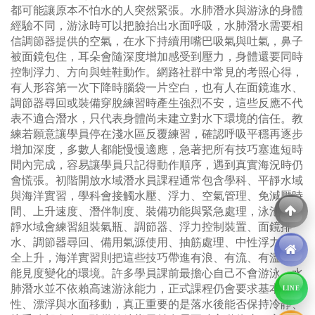
都可能讓原本不怕水的人突然緊張。水肺潛水與游泳的身體
經驗不同，游泳時可以把臉抬出水面呼吸，水肺潛水需要相
信調節器提供的空氣，在水下持續用嘴巴吸氣與吐氣，鼻子
被面鏡包住，耳朵會隨深度增加感受到壓力，身體還要同時
控制浮力、方向與蛙鞋動作。網路社群中常見的考照心得，
有人形容第一次下降時腦袋一片空白，也有人在面鏡進水、
調節器尋回或裝備穿脫練習時產生強烈不安，這些反應不代
表不適合潛水，只代表身體尚未建立對水下環境的信任。教
練若願意讓學員停在淺水區反覆練習，確認呼吸平穩再逐步
增加深度，多數人都能慢慢適應，急著把所有技巧塞進短時
間內完成，容易讓學員只記得動作順序，遇到真實海況時仍
會慌張。初階開放水域潛水員課程通常包含學科、平靜水域
與海洋實習，學科會接觸水壓、浮力、空氣管理、免減壓時
間、上升速度、潛伴制度、裝備功能與緊急處理，泳池或平
靜水域會練習組裝氣瓶、調節器、浮力控制裝置、面鏡排
水、調節器尋回、備用氣源使用、抽筋處理、中性浮力與安
全上升，海洋實習則把這些技巧帶進有浪、有流、有溫差與
能見度變化的環境。許多學員課前最擔心自己不會游泳，水
肺潛水並不依賴高速游泳能力，正式課程仍會要求基本水
LINE
性、漂浮與水面移動，真正重要的是落水後能否保持冷靜、